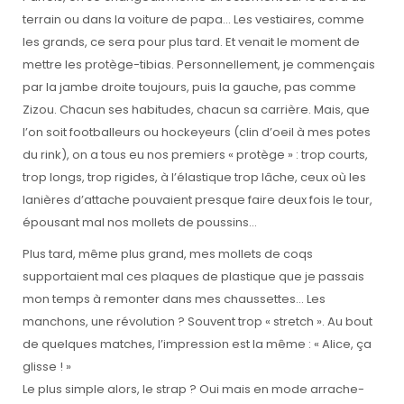
terrain ou dans la voiture de papa… Les vestiaires, comme
les grands, ce sera pour plus tard. Et venait le moment de
mettre les protège-tibias. Personnellement, je commençais
par la jambe droite toujours, puis la gauche, pas comme
Zizou. Chacun ses habitudes, chacun sa carrière. Mais, que
l’on soit footballeurs ou hockeyeurs (clin d’oeil à mes potes
du rink), on a tous eu nos premiers « protège » : trop courts,
trop longs, trop rigides, à l’élastique trop lâche, ceux où les
lanières d’attache pouvaient presque faire deux fois le tour,
épousant mal nos mollets de poussins…
Plus tard, même plus grand, mes mollets de coqs
supportaient mal ces plaques de plastique que je passais
mon temps à remonter dans mes chaussettes… Les
manchons, une révolution ? Souvent trop « stretch ». Au bout
de quelques matches, l’impression est la même : « Alice, ça
glisse ! »
Le plus simple alors, le strap ? Oui mais en mode arrache-