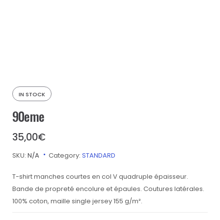
IN STOCK
90eme
35,00
€
SKU:
N/A
Category:
STANDARD
T-shirt manches courtes en col V quadruple épaisseur.
Bande de propreté encolure et épaules. Coutures latérales.
100% coton, maille single jersey 155 g/m².