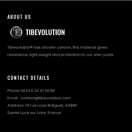
Couleur
Blanc, Bleu, Jaune, Noir, Orange, Rose,
– Protège-tibia adulte en Fibre de verre.
Mousse
Rouge, Turquoise, Vert, Violet
– Certification par la norme Européenne EN 13061 avec des
ABOUT US
tests d’impact et la compatibilité avec la peau
taille-
L, M, S
– Disponible en 3 tailles : S, M, et L
adulte
– Modèle mixte
Tibevolution® has chosen carbon, this material gives
resistance, light weight and protection to our shin-pads
CONTACT DETAILS
Phone 0033 6 20 41 39 80
Email : contact@tibevolution.com
Address: 14 rue Louis Bréguet, 44980
Sainte Luce sur Loire, France