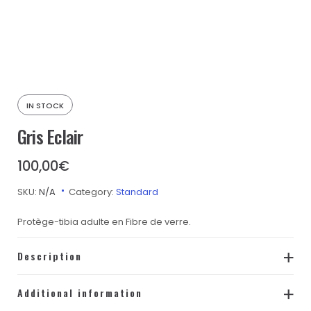
IN STOCK
Gris Eclair
100,00
€
SKU:
N/A
Category:
Standard
Protège-tibia adulte en Fibre de verre.
Description
– Les protège-tibias Tibevolution sont intégralement
Additional information
fabriqués à la main en France