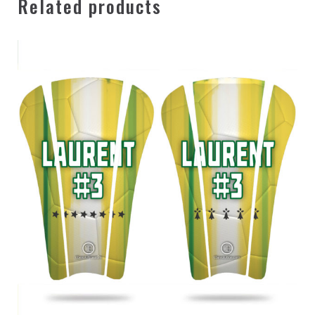
Related products
– Certification par la norme Européenne EN 13061 avec des
tests d’impact et la compatibilité avec la peau
– Disponible en 5 tailles Adulte: XS, S, M, L et XL
– Poids : 56 g seulement
– Manchons de protège-tibias Tibevolution disponible en
option
– Modèle mixte : pour femme et pour homme
– Livré avec une housse de transport