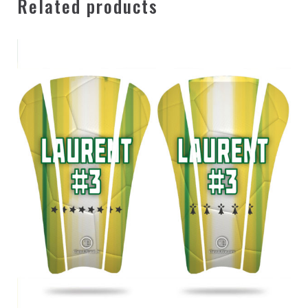
Related products
– Certification par la norme Européenne EN 13061 avec des
tests d’impact et la compatibilité avec la peau
– Disponible en 5 tailles Adulte: XS, S, M, L et XL
– Poids : 56 g seulement
– Manchons de protège-tibias Tibevolution disponible en
option
– Modèle mixte : pour femme et pour homme
– Livré avec une housse de transport