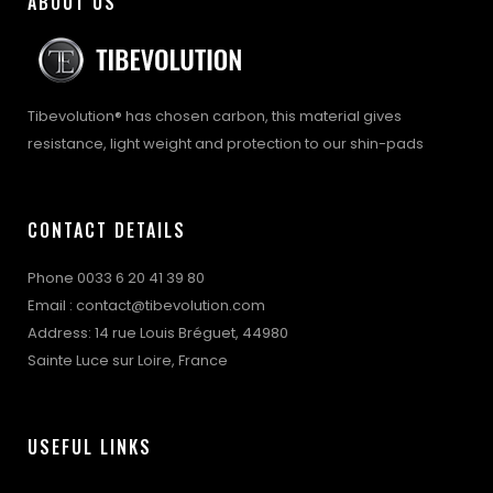
ABOUT US
– Certification par la norme Européenne EN 13061 avec des
taille-
L, M, S, XL, XS
tests d’impact et la compatibilité avec la peau
adulte
– Disponible en 5 tailles Adulte: XS, S, M, L et XL
– Poids : 56 g seulement
Tibevolution® has chosen carbon, this material gives
– Manchons de protège-tibias Tibevolution disponible en
resistance, light weight and protection to our shin-pads
option
– Modèle mixte : pour femme et pour homme
– Livré avec une housse de transport
CONTACT DETAILS
Phone 0033 6 20 41 39 80
Email : contact@tibevolution.com
Address: 14 rue Louis Bréguet, 44980
Sainte Luce sur Loire, France
USEFUL LINKS